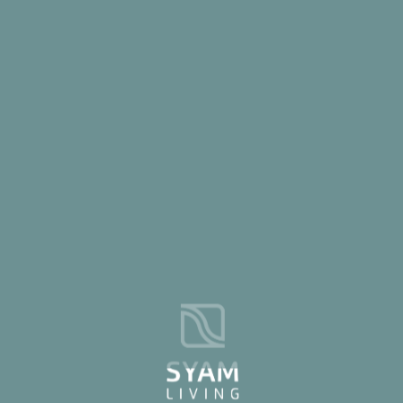
+212664160033
+212626346964
conseiller@syamliving.com
Quartier al wifaq, Témara
NOS AUTRES PROJETS